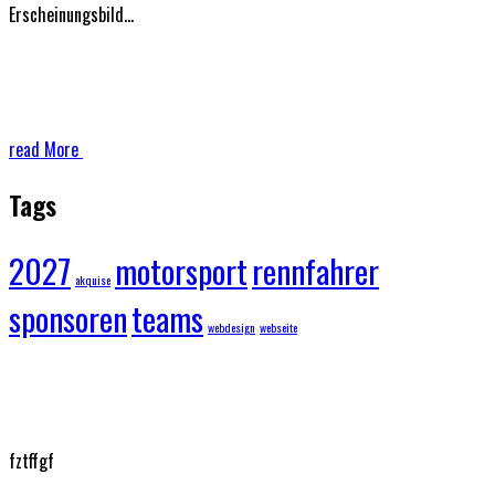
Erscheinungsbild…
read More
Tags
2027
motorsport
rennfahrer
akquise
sponsoren
teams
webdesign
webseite
fztffgf