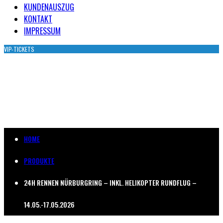
KUNDENAUSZUG
KONTAKT
IMPRESSUM
VIP-TICKETS
24H RENNEN NÜRBURGRING –
INKL. HELIKOPTER RUNDFLUG –
14.05.-17.05.2026
HOME
PRODUKTE
24H RENNEN NÜRBURGRING – INKL. HELIKOPTER RUNDFLUG –
14.05.-17.05.2026