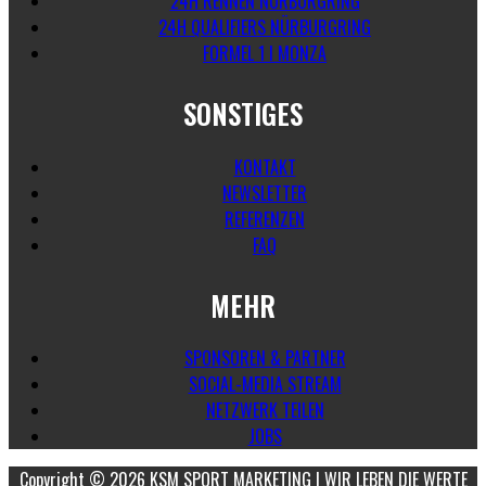
24H RENNEN NÜRBURGRING
24H QUALIFIERS NÜRBURGRING
FORMEL 1 I MONZA
SONSTIGES
KONTAKT
NEWSLETTER
REFERENZEN
FAQ
MEHR
SPONSOREN & PARTNER
SOCIAL-MEDIA STREAM
NETZWERK TEILEN
JOBS
Copyright © 2026 KSM SPORT MARKETING I WIR LEBEN DIE WERTE