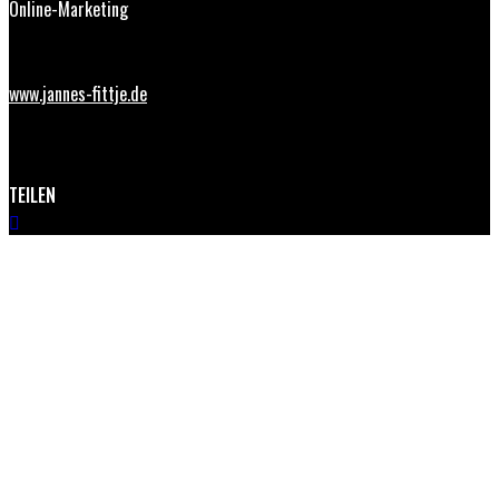
Online-Marketing
www.jannes-fittje.de
TEILEN
GEMEINSAM ZUM ERFOLG